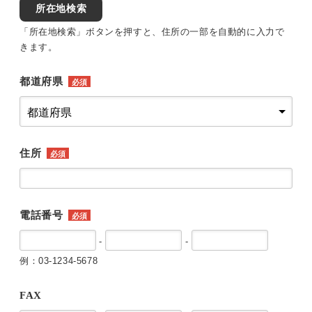
所在地検索
「所在地検索」ボタンを押すと、住所の一部を自動的に入力で
きます。
都道府県
必須
住所
必須
電話番号
必須
-
-
例：03-1234-5678
FAX