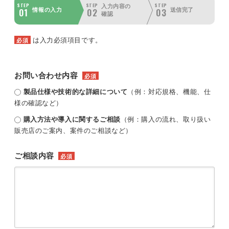
STEP
STEP
STEP
入力内容の
01
02
03
情報の入力
送信完了
確認
は入力必須項目です。
必須
お問い合わせ内容
必須
製品仕様や技術的な詳細について
（例：対応規格、機能、仕
様の確認など）
購入方法や導入に関するご相談
（例：購入の流れ、取り扱い
販売店のご案内、案件のご相談など）
ご相談内容
必須