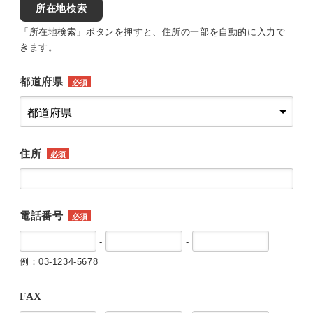
所在地検索
「所在地検索」ボタンを押すと、住所の一部を自動的に入力で
きます。
都道府県
必須
住所
必須
電話番号
必須
-
-
例：03-1234-5678
FAX