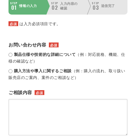
STEP
STEP
STEP
入力内容の
01
02
03
情報の入力
送信完了
確認
は入力必須項目です。
必須
お問い合わせ内容
必須
製品仕様や技術的な詳細について
（例：対応規格、機能、仕
様の確認など）
購入方法や導入に関するご相談
（例：購入の流れ、取り扱い
販売店のご案内、案件のご相談など）
ご相談内容
必須