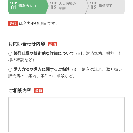
STEP
STEP
STEP
入力内容の
01
02
03
情報の入力
送信完了
確認
は入力必須項目です。
必須
お問い合わせ内容
必須
製品仕様や技術的な詳細について
（例：対応規格、機能、仕
様の確認など）
購入方法や導入に関するご相談
（例：購入の流れ、取り扱い
販売店のご案内、案件のご相談など）
ご相談内容
必須