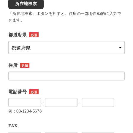
所在地検索
「所在地検索」ボタンを押すと、住所の一部を自動的に入力で
きます。
都道府県
必須
住所
必須
電話番号
必須
-
-
例：03-1234-5678
FAX