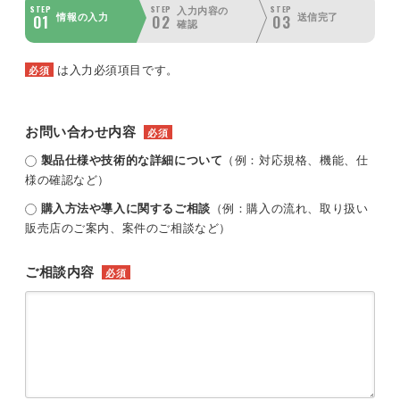
STEP
STEP
STEP
入力内容の
01
02
03
情報の入力
送信完了
確認
は入力必須項目です。
必須
お問い合わせ内容
必須
製品仕様や技術的な詳細について
（例：対応規格、機能、仕
様の確認など）
購入方法や導入に関するご相談
（例：購入の流れ、取り扱い
販売店のご案内、案件のご相談など）
ご相談内容
必須