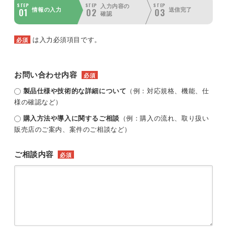
STEP
STEP
STEP
入力内容の
01
02
03
情報の入力
送信完了
確認
は入力必須項目です。
必須
お問い合わせ内容
必須
製品仕様や技術的な詳細について
（例：対応規格、機能、仕
様の確認など）
購入方法や導入に関するご相談
（例：購入の流れ、取り扱い
販売店のご案内、案件のご相談など）
ご相談内容
必須