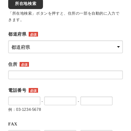
所在地検索
「所在地検索」ボタンを押すと、住所の一部を自動的に入力で
きます。
都道府県
必須
住所
必須
電話番号
必須
-
-
例：03-1234-5678
FAX