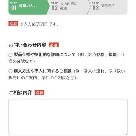
STEP
STEP
STEP
入力内容の
01
02
03
情報の入力
送信完了
確認
は入力必須項目です。
必須
お問い合わせ内容
必須
製品仕様や技術的な詳細について
（例：対応規格、機能、仕
様の確認など）
購入方法や導入に関するご相談
（例：購入の流れ、取り扱い
販売店のご案内、案件のご相談など）
ご相談内容
必須