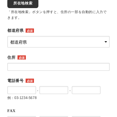
所在地検索
「所在地検索」ボタンを押すと、住所の一部を自動的に入力で
きます。
都道府県
必須
住所
必須
電話番号
必須
-
-
例：03-1234-5678
FAX