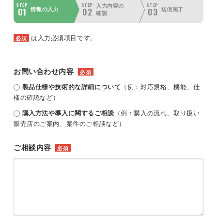
STEP
STEP
STEP
入力内容の
01
02
03
情報の入力
送信完了
確認
は入力必須項目です。
必須
お問い合わせ内容
必須
製品仕様や技術的な詳細について
（例：対応規格、機能、仕
様の確認など）
購入方法や導入に関するご相談
（例：購入の流れ、取り扱い
販売店のご案内、案件のご相談など）
ご相談内容
必須