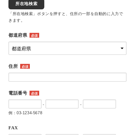
所在地検索
「所在地検索」ボタンを押すと、住所の一部を自動的に入力で
きます。
都道府県
必須
住所
必須
電話番号
必須
-
-
例：03-1234-5678
FAX