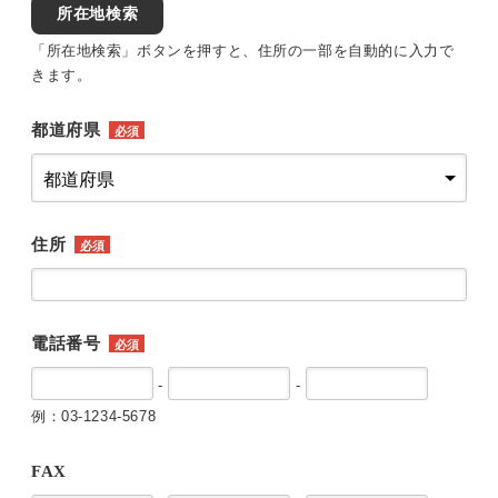
所在地検索
「所在地検索」ボタンを押すと、住所の一部を自動的に入力で
きます。
都道府県
必須
住所
必須
電話番号
必須
-
-
例：03-1234-5678
FAX