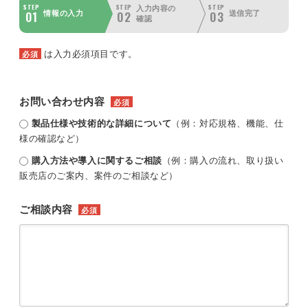
STEP
STEP
STEP
入力内容の
01
02
03
情報の入力
送信完了
確認
は入力必須項目です。
必須
お問い合わせ内容
必須
製品仕様や技術的な詳細について
（例：対応規格、機能、仕
様の確認など）
購入方法や導入に関するご相談
（例：購入の流れ、取り扱い
販売店のご案内、案件のご相談など）
ご相談内容
必須