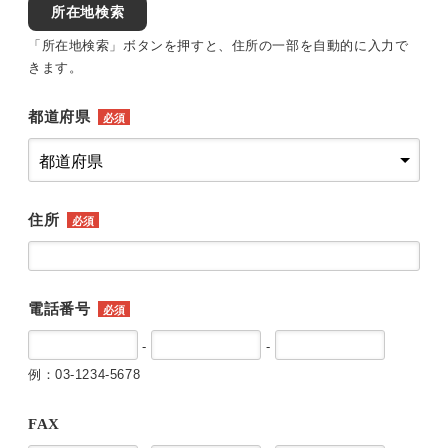
所在地検索
「所在地検索」ボタンを押すと、住所の一部を自動的に入力で
きます。
都道府県
必須
住所
必須
電話番号
必須
-
-
例：03-1234-5678
FAX