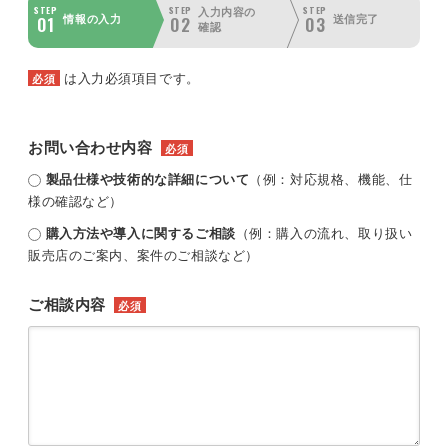
STEP
STEP
STEP
入力内容の
01
02
03
情報の入力
送信完了
確認
は入力必須項目です。
必須
お問い合わせ内容
必須
製品仕様や技術的な詳細について
（例：対応規格、機能、仕
様の確認など）
購入方法や導入に関するご相談
（例：購入の流れ、取り扱い
販売店のご案内、案件のご相談など）
ご相談内容
必須