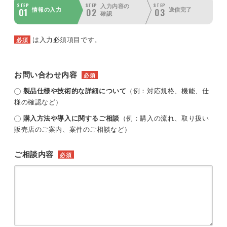
STEP
STEP
STEP
入力内容の
01
02
03
情報の入力
送信完了
確認
は入力必須項目です。
必須
お問い合わせ内容
必須
製品仕様や技術的な詳細について
（例：対応規格、機能、仕
様の確認など）
購入方法や導入に関するご相談
（例：購入の流れ、取り扱い
販売店のご案内、案件のご相談など）
ご相談内容
必須