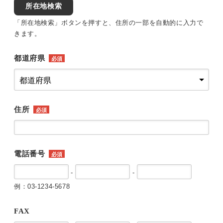
所在地検索
「所在地検索」ボタンを押すと、住所の一部を自動的に入力で
きます。
都道府県
必須
住所
必須
電話番号
必須
-
-
例：03-1234-5678
FAX