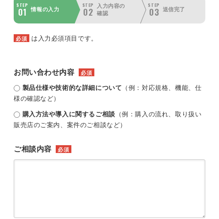
STEP
STEP
STEP
入力内容の
01
02
03
情報の入力
送信完了
確認
は入力必須項目です。
必須
お問い合わせ内容
必須
製品仕様や技術的な詳細について
（例：対応規格、機能、仕
様の確認など）
購入方法や導入に関するご相談
（例：購入の流れ、取り扱い
販売店のご案内、案件のご相談など）
ご相談内容
必須