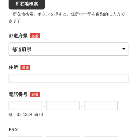
所在地検索
「所在地検索」ボタンを押すと、住所の一部を自動的に入力で
きます。
都道府県
必須
住所
必須
電話番号
必須
-
-
例：03-1234-5678
FAX