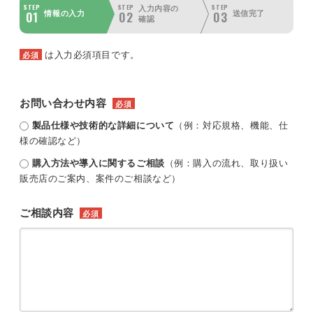
STEP
STEP
STEP
入力内容の
01
02
03
情報の入力
送信完了
確認
は入力必須項目です。
必須
お問い合わせ内容
必須
製品仕様や技術的な詳細について
（例：対応規格、機能、仕
様の確認など）
購入方法や導入に関するご相談
（例：購入の流れ、取り扱い
販売店のご案内、案件のご相談など）
ご相談内容
必須