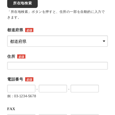
所在地検索
「所在地検索」ボタンを押すと、住所の一部を自動的に入力で
きます。
都道府県
必須
住所
必須
電話番号
必須
-
-
例：03-1234-5678
FAX