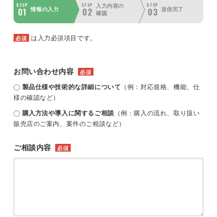
STEP
STEP
STEP
入力内容の
01
02
03
情報の入力
送信完了
確認
は入力必須項目です。
必須
お問い合わせ内容
必須
製品仕様や技術的な詳細について
（例：対応規格、機能、仕
様の確認など）
購入方法や導入に関するご相談
（例：購入の流れ、取り扱い
販売店のご案内、案件のご相談など）
ご相談内容
必須