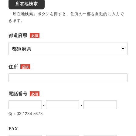
所在地検索
「所在地検索」ボタンを押すと、住所の一部を自動的に入力で
きます。
都道府県
必須
住所
必須
電話番号
必須
-
-
例：03-1234-5678
FAX