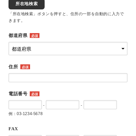
所在地検索
「所在地検索」ボタンを押すと、住所の一部を自動的に入力で
きます。
都道府県
必須
住所
必須
電話番号
必須
-
-
例：03-1234-5678
FAX