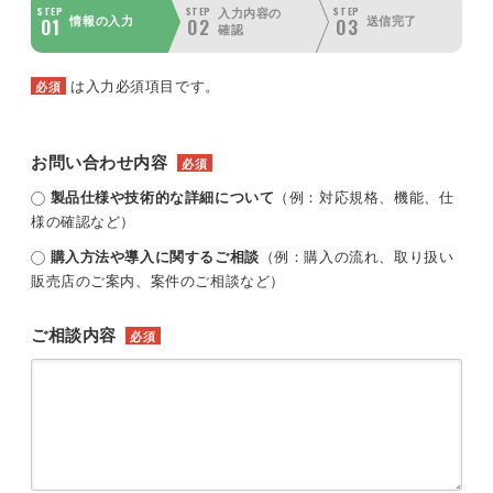
STEP
STEP
STEP
入力内容の
01
02
03
情報の入力
送信完了
確認
は入力必須項目です。
必須
お問い合わせ内容
必須
製品仕様や技術的な詳細について
（例：対応規格、機能、仕
様の確認など）
購入方法や導入に関するご相談
（例：購入の流れ、取り扱い
販売店のご案内、案件のご相談など）
ご相談内容
必須