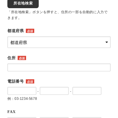
所在地検索
「所在地検索」ボタンを押すと、住所の一部を自動的に入力で
きます。
都道府県
必須
住所
必須
電話番号
必須
-
-
例：03-1234-5678
FAX