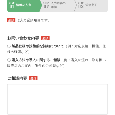
STEP
STEP
STEP
入力内容の
01
02
03
情報の入力
送信完了
確認
は入力必須項目です。
必須
お問い合わせ内容
必須
製品仕様や技術的な詳細について
（例：対応規格、機能、仕
様の確認など）
購入方法や導入に関するご相談
（例：購入の流れ、取り扱い
販売店のご案内、案件のご相談など）
ご相談内容
必須