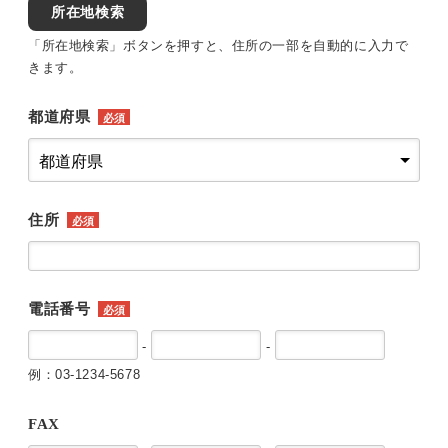
所在地検索
「所在地検索」ボタンを押すと、住所の一部を自動的に入力で
きます。
都道府県
必須
住所
必須
電話番号
必須
-
-
例：03-1234-5678
FAX