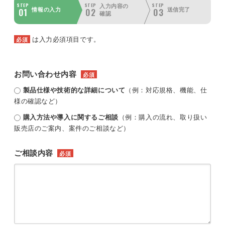
STEP
STEP
STEP
入力内容の
01
02
03
情報の入力
送信完了
確認
は入力必須項目です。
必須
お問い合わせ内容
必須
製品仕様や技術的な詳細について
（例：対応規格、機能、仕
様の確認など）
購入方法や導入に関するご相談
（例：購入の流れ、取り扱い
販売店のご案内、案件のご相談など）
ご相談内容
必須