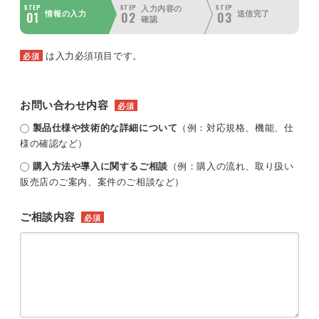
STEP
STEP
STEP
入力内容の
01
02
03
情報の入力
送信完了
確認
は入力必須項目です。
必須
お問い合わせ内容
必須
製品仕様や技術的な詳細について
（例：対応規格、機能、仕
様の確認など）
購入方法や導入に関するご相談
（例：購入の流れ、取り扱い
販売店のご案内、案件のご相談など）
ご相談内容
必須