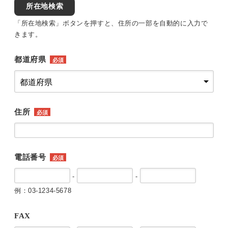
所在地検索
「所在地検索」ボタンを押すと、住所の一部を自動的に入力で
きます。
都道府県
必須
住所
必須
電話番号
必須
-
-
例：03-1234-5678
FAX