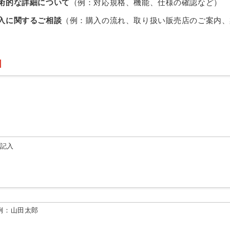
術的な詳細について
（例：対応規格、機能、仕様の確認など）
入に関するご相談
（例：購入の流れ、取り扱い販売店のご案内、
由記入
例：山田太郎