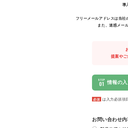
導
フリーメールアドレスは当社
また、迷惑メール
提案やご
STEP
情報の入
01
は入力必須項
必須
お問い合わせ内