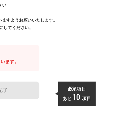
さい
いますようお願いいたします。
効にしてください。
。
ざいます。
必須項目
完了
10
あと
項目