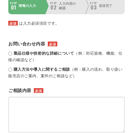
STEP
STEP
STEP
入力内容の
01
02
03
情報の入力
送信完了
確認
は入力必須項目です。
必須
お問い合わせ内容
必須
製品仕様や技術的な詳細について
（例：対応規格、機能、仕
様の確認など）
購入方法や導入に関するご相談
（例：購入の流れ、取り扱い
販売店のご案内、案件のご相談など）
ご相談内容
必須