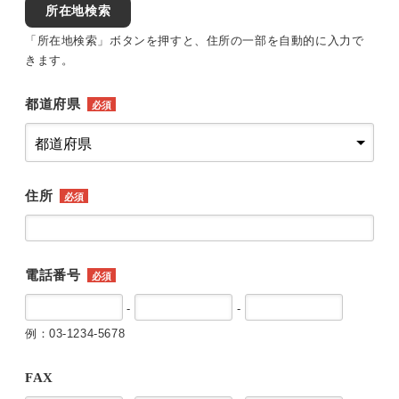
所在地検索
「所在地検索」ボタンを押すと、住所の一部を自動的に入力で
きます。
都道府県
必須
住所
必須
電話番号
必須
-
-
例：03-1234-5678
FAX