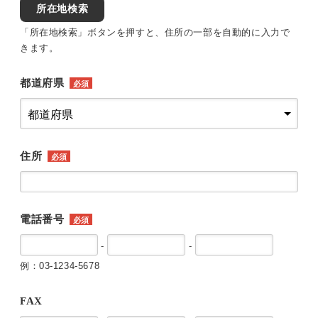
所在地検索
「所在地検索」ボタンを押すと、住所の一部を自動的に入力で
きます。
都道府県
必須
住所
必須
電話番号
必須
-
-
例：03-1234-5678
FAX