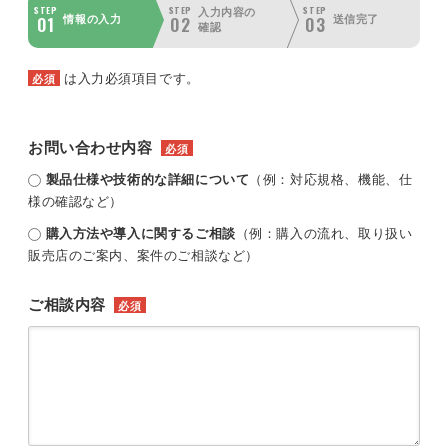
STEP
STEP
STEP
入力内容の
01
02
03
情報の入力
送信完了
確認
は入力必須項目です。
必須
お問い合わせ内容
必須
製品仕様や技術的な詳細について
（例：対応規格、機能、仕
様の確認など）
購入方法や導入に関するご相談
（例：購入の流れ、取り扱い
販売店のご案内、案件のご相談など）
ご相談内容
必須