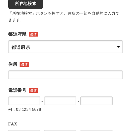
所在地検索
「所在地検索」ボタンを押すと、住所の一部を自動的に入力で
きます。
都道府県
必須
住所
必須
電話番号
必須
-
-
例：03-1234-5678
FAX