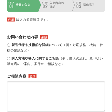
STEP
STEP
STEP
入力内容の
01
02
03
情報の入力
送信完了
確認
は入力必須項目です。
必須
お問い合わせ内容
必須
製品仕様や技術的な詳細について
（例：対応規格、機能、仕
様の確認など）
購入方法や導入に関するご相談
（例：購入の流れ、取り扱い
販売店のご案内、案件のご相談など）
ご相談内容
必須