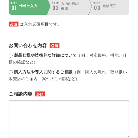
STEP
STEP
STEP
入力内容の
01
02
03
情報の入力
送信完了
確認
は入力必須項目です。
必須
お問い合わせ内容
必須
製品仕様や技術的な詳細について
（例：対応規格、機能、仕
様の確認など）
購入方法や導入に関するご相談
（例：購入の流れ、取り扱い
販売店のご案内、案件のご相談など）
ご相談内容
必須