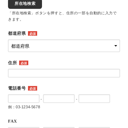
所在地検索
「所在地検索」ボタンを押すと、住所の一部を自動的に入力で
きます。
都道府県
必須
住所
必須
電話番号
必須
-
-
例：03-1234-5678
FAX