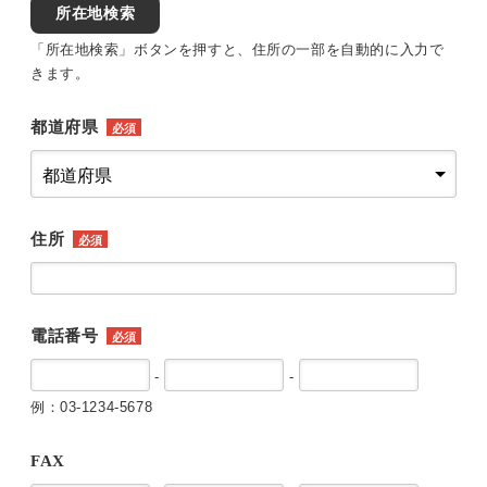
所在地検索
「所在地検索」ボタンを押すと、住所の一部を自動的に入力で
きます。
都道府県
必須
住所
必須
電話番号
必須
-
-
例：03-1234-5678
FAX