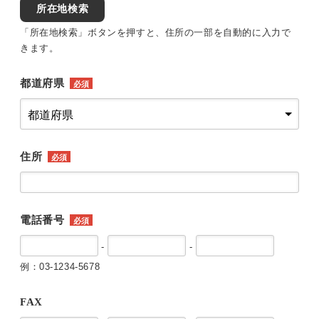
所在地検索
「所在地検索」ボタンを押すと、住所の一部を自動的に入力で
きます。
都道府県
必須
住所
必須
電話番号
必須
-
-
例：03-1234-5678
FAX