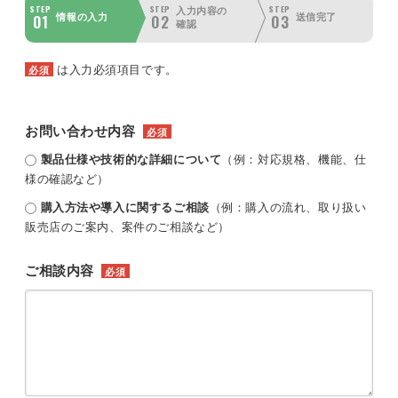
STEP
STEP
STEP
入力内容の
01
02
03
情報の入力
送信完了
確認
は入力必須項目です。
必須
お問い合わせ内容
必須
製品仕様や技術的な詳細について
（例：対応規格、機能、仕
様の確認など）
購入方法や導入に関するご相談
（例：購入の流れ、取り扱い
販売店のご案内、案件のご相談など）
ご相談内容
必須