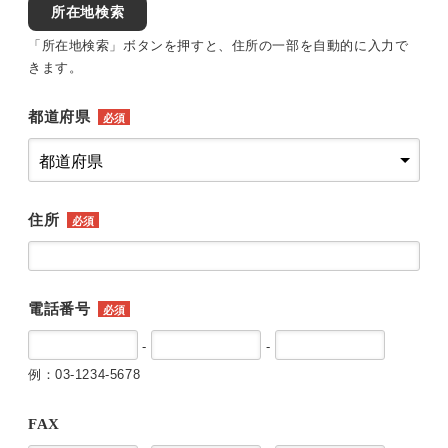
所在地検索
「所在地検索」ボタンを押すと、住所の一部を自動的に入力で
きます。
都道府県
必須
住所
必須
電話番号
必須
-
-
例：03-1234-5678
FAX