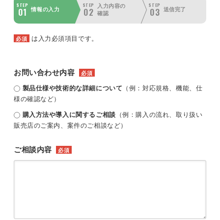
STEP
STEP
STEP
入力内容の
01
02
03
情報の入力
送信完了
確認
は入力必須項目です。
必須
お問い合わせ内容
必須
製品仕様や技術的な詳細について
（例：対応規格、機能、仕
様の確認など）
購入方法や導入に関するご相談
（例：購入の流れ、取り扱い
販売店のご案内、案件のご相談など）
ご相談内容
必須