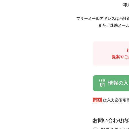
導
フリーメールアドレスは当社
また、迷惑メール
提案やご
STEP
情報の入
01
は入力必須項
必須
お問い合わせ内