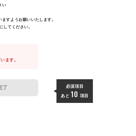
さい
いますようお願いいたします。
効にしてください。
。
ざいます。
必須項目
完了
10
あと
項目