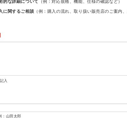
術的な詳細について
（例：対応規格、機能、仕様の確認など）
入に関するご相談
（例：購入の流れ、取り扱い販売店のご案内、
由記入
例：山田太郎