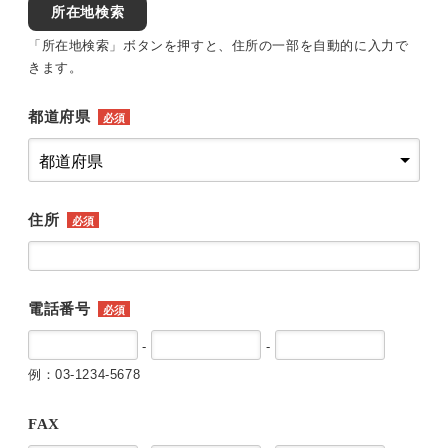
所在地検索
「所在地検索」ボタンを押すと、住所の一部を自動的に入力で
きます。
都道府県
必須
住所
必須
電話番号
必須
-
-
例：03-1234-5678
FAX