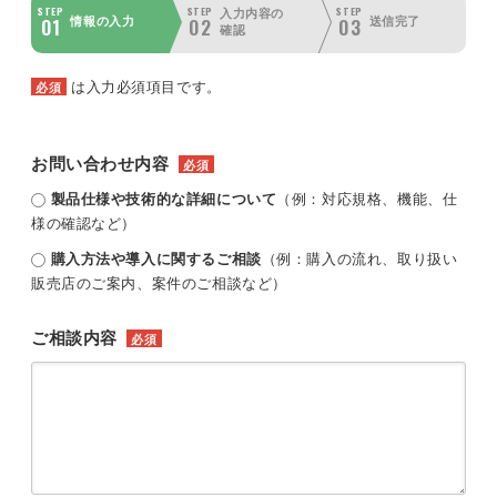
STEP
STEP
STEP
入力内容の
01
02
03
情報の入力
送信完了
確認
は入力必須項目です。
必須
お問い合わせ内容
必須
製品仕様や技術的な詳細について
（例：対応規格、機能、仕
様の確認など）
購入方法や導入に関するご相談
（例：購入の流れ、取り扱い
販売店のご案内、案件のご相談など）
ご相談内容
必須