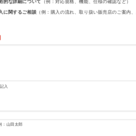
術的な詳細について
（例：対応規格、機能、仕様の確認など）
入に関するご相談
（例：購入の流れ、取り扱い販売店のご案内、
由記入
例：山田太郎