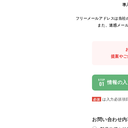
導
フリーメールアドレスは当社
また、迷惑メール
提案やご
STEP
情報の入
01
は入力必須項
必須
お問い合わせ内