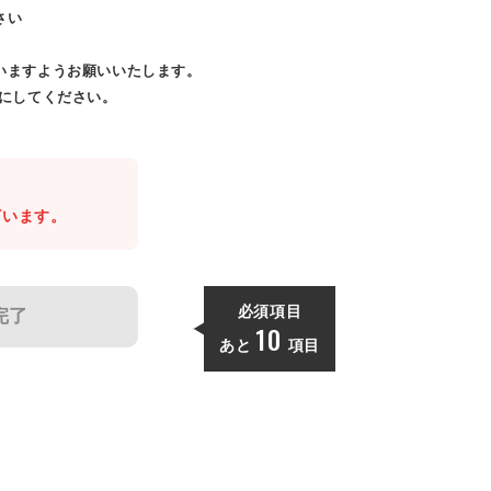
さい
いますようお願いいたします。
効にしてください。
。
ざいます。
必須項目
完了
10
あと
項目