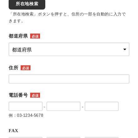
所在地検索
「所在地検索」ボタンを押すと、住所の一部を自動的に入力で
きます。
都道府県
必須
住所
必須
電話番号
必須
-
-
例：03-1234-5678
FAX