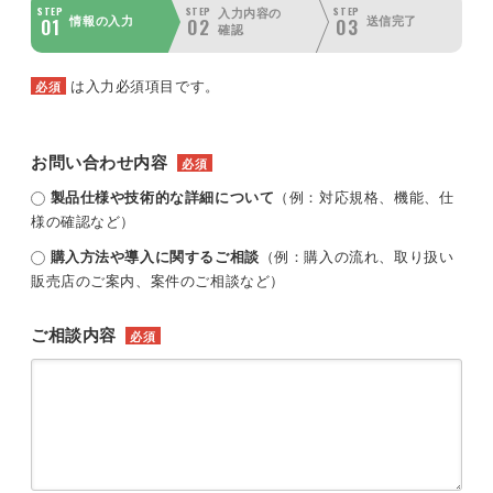
STEP
STEP
STEP
入力内容の
01
02
03
情報の入力
送信完了
確認
は入力必須項目です。
必須
お問い合わせ内容
必須
製品仕様や技術的な詳細について
（例：対応規格、機能、仕
様の確認など）
購入方法や導入に関するご相談
（例：購入の流れ、取り扱い
販売店のご案内、案件のご相談など）
ご相談内容
必須