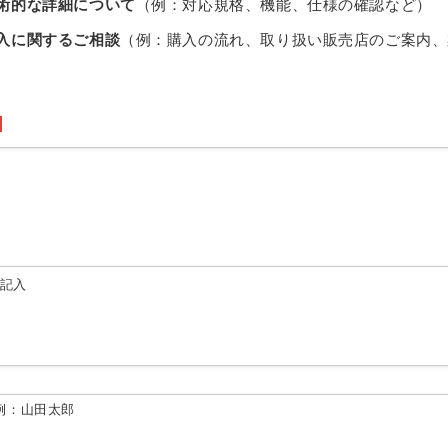
術的な詳細について
（例：対応規格、機能、仕様の確認など）
入に関するご相談
（例：購入の流れ、取り扱い販売店のご案内、
由記入
例：山田太郎