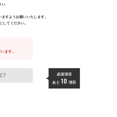
さい
いますようお願いいたします。
効にしてください。
。
ざいます。
必須項目
完了
10
あと
項目