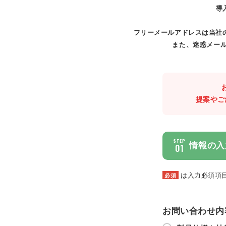
導
フリーメールアドレスは当社
また、迷惑メール
提案やご
STEP
情報の入
01
は入力必須項
必須
お問い合わせ内