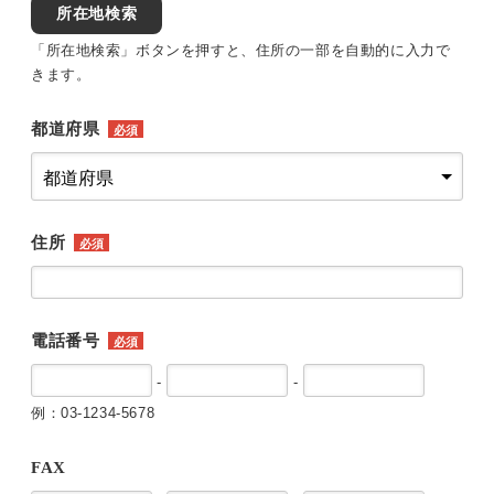
所在地検索
「所在地検索」ボタンを押すと、住所の一部を自動的に入力で
きます。
都道府県
必須
住所
必須
電話番号
必須
-
-
例：03-1234-5678
FAX