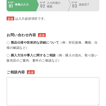
STEP
STEP
STEP
入力内容の
01
02
03
情報の入力
送信完了
確認
は入力必須項目です。
必須
お問い合わせ内容
必須
製品仕様や技術的な詳細について
（例：対応規格、機能、仕
様の確認など）
購入方法や導入に関するご相談
（例：購入の流れ、取り扱い
販売店のご案内、案件のご相談など）
ご相談内容
必須