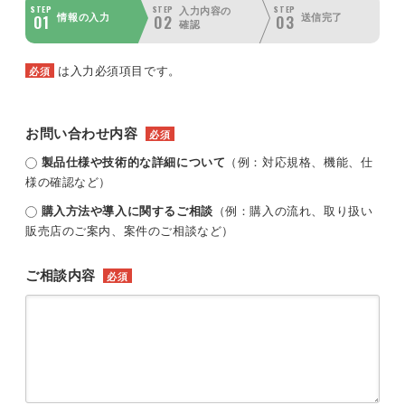
STEP
STEP
STEP
入力内容の
01
02
03
情報の入力
送信完了
確認
は入力必須項目です。
必須
お問い合わせ内容
必須
製品仕様や技術的な詳細について
（例：対応規格、機能、仕
様の確認など）
購入方法や導入に関するご相談
（例：購入の流れ、取り扱い
販売店のご案内、案件のご相談など）
ご相談内容
必須