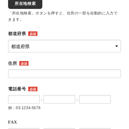
所在地検索
「所在地検索」ボタンを押すと、住所の一部を自動的に入力で
きます。
都道府県
必須
住所
必須
電話番号
必須
-
-
例：03-1234-5678
FAX