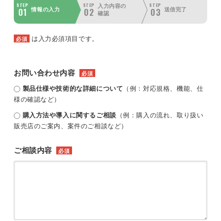
STEP
STEP
STEP
入力内容の
01
02
03
情報の入力
送信完了
確認
は入力必須項目です。
必須
お問い合わせ内容
必須
製品仕様や技術的な詳細について
（例：対応規格、機能、仕
様の確認など）
購入方法や導入に関するご相談
（例：購入の流れ、取り扱い
販売店のご案内、案件のご相談など）
ご相談内容
必須