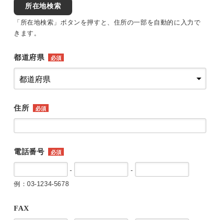
所在地検索
「所在地検索」ボタンを押すと、住所の一部を自動的に入力で
きます。
都道府県
必須
住所
必須
電話番号
必須
-
-
例：03-1234-5678
FAX