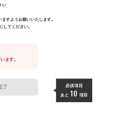
さい
いますようお願いいたします。
効にしてください。
。
ざいます。
必須項目
完了
10
あと
項目