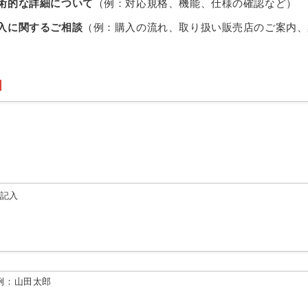
術的な詳細について
（例：対応規格、機能、仕様の確認など）
入に関するご相談
（例：購入の流れ、取り扱い販売店のご案内、
由記入
例：山田太郎