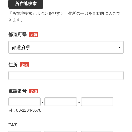
所在地検索
「所在地検索」ボタンを押すと、住所の一部を自動的に入力で
きます。
都道府県
必須
住所
必須
電話番号
必須
-
-
例：03-1234-5678
FAX