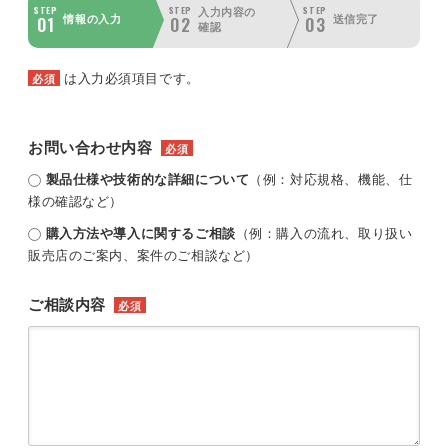
STEP
STEP
STEP
入力内容の
01
02
03
情報の入力
送信完了
確認
は入力必須項目です。
必須
お問い合わせ内容
必須
製品仕様や技術的な詳細について
（例：対応規格、機能、仕
様の確認など）
購入方法や導入に関するご相談
（例：購入の流れ、取り扱い
販売店のご案内、案件のご相談など）
ご相談内容
必須