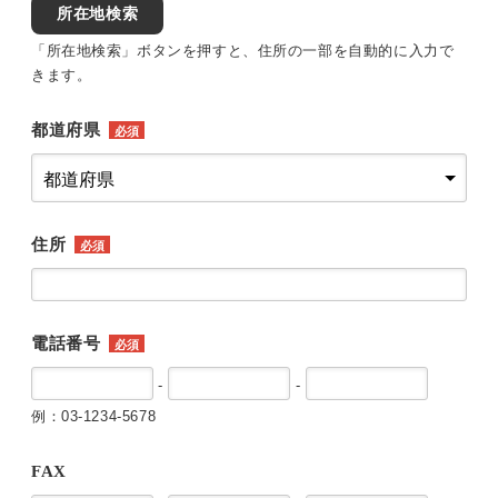
所在地検索
「所在地検索」ボタンを押すと、住所の一部を自動的に入力で
きます。
都道府県
必須
住所
必須
電話番号
必須
-
-
例：03-1234-5678
FAX