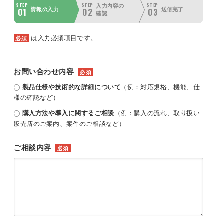
STEP
STEP
STEP
入力内容の
01
02
03
情報の入力
送信完了
確認
は入力必須項目です。
必須
お問い合わせ内容
必須
製品仕様や技術的な詳細について
（例：対応規格、機能、仕
様の確認など）
購入方法や導入に関するご相談
（例：購入の流れ、取り扱い
販売店のご案内、案件のご相談など）
ご相談内容
必須