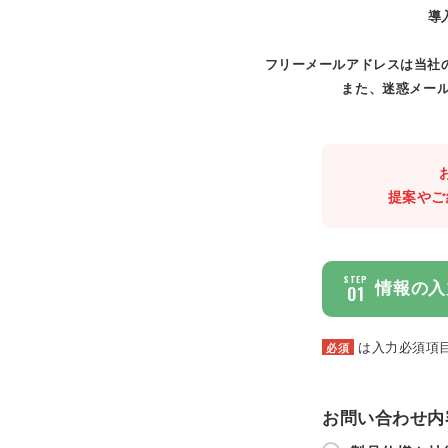
導
フリーメールアドレスは当社
また、迷惑メール
提案やご
STEP
情報の入
01
は入力必須項
必須
お問い合わせ内