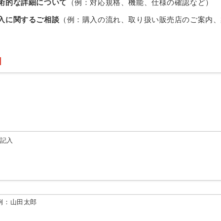
術的な詳細について
（例：対応規格、機能、仕様の確認など）
入に関するご相談
（例：購入の流れ、取り扱い販売店のご案内、
由記入
例：山田太郎