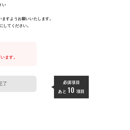
さい
いますようお願いいたします。
効にしてください。
。
ざいます。
必須項目
完了
10
あと
項目