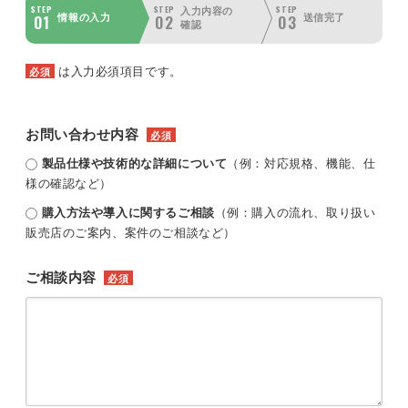
STEP
STEP
STEP
入力内容の
01
02
03
情報の入力
送信完了
確認
は入力必須項目です。
必須
お問い合わせ内容
必須
製品仕様や技術的な詳細について
（例：対応規格、機能、仕
様の確認など）
購入方法や導入に関するご相談
（例：購入の流れ、取り扱い
販売店のご案内、案件のご相談など）
ご相談内容
必須