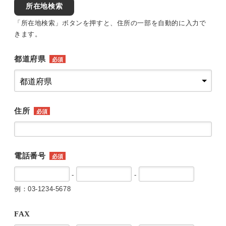
所在地検索
「所在地検索」ボタンを押すと、住所の一部を自動的に入力で
きます。
都道府県
必須
住所
必須
電話番号
必須
-
-
例：03-1234-5678
FAX