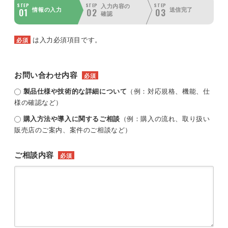
STEP
STEP
STEP
入力内容の
01
02
03
情報の入力
送信完了
確認
は入力必須項目です。
必須
お問い合わせ内容
必須
製品仕様や技術的な詳細について
（例：対応規格、機能、仕
様の確認など）
購入方法や導入に関するご相談
（例：購入の流れ、取り扱い
販売店のご案内、案件のご相談など）
ご相談内容
必須