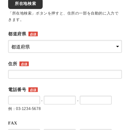
所在地検索
「所在地検索」ボタンを押すと、住所の一部を自動的に入力で
きます。
都道府県
必須
住所
必須
電話番号
必須
-
-
例：03-1234-5678
FAX