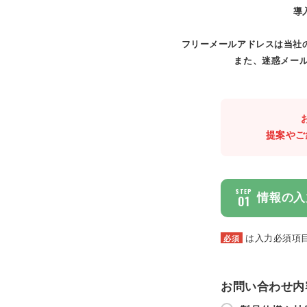
導
フリーメールアドレスは当社
また、迷惑メール
提案やご
STEP
情報の入
01
は入力必須項
必須
お問い合わせ内