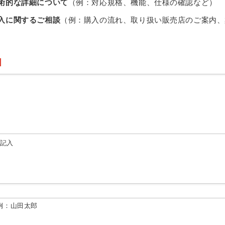
術的な詳細について
（例：対応規格、機能、仕様の確認など）
入に関するご相談
（例：購入の流れ、取り扱い販売店のご案内、
由記入
例：山田太郎