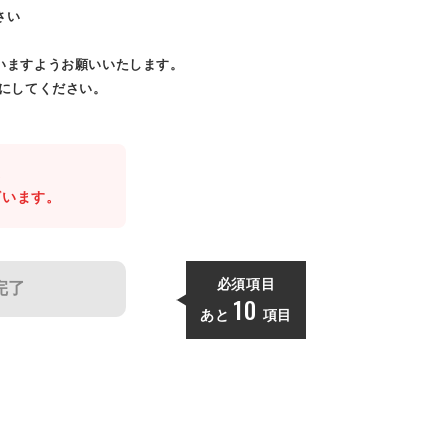
さい
いますようお願いいたします。
効にしてください。
。
ざいます。
必須項目
完了
10
あと
項目