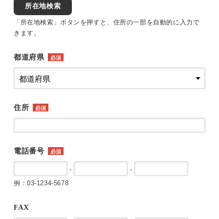
所在地検索
「所在地検索」ボタンを押すと、住所の一部を自動的に入力で
きます。
都道府県
必須
住所
必須
電話番号
必須
-
-
例：03-1234-5678
FAX