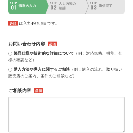
STEP
STEP
STEP
入力内容の
01
02
03
情報の入力
送信完了
確認
は入力必須項目です。
必須
お問い合わせ内容
必須
製品仕様や技術的な詳細について
（例：対応規格、機能、仕
様の確認など）
購入方法や導入に関するご相談
（例：購入の流れ、取り扱い
販売店のご案内、案件のご相談など）
ご相談内容
必須