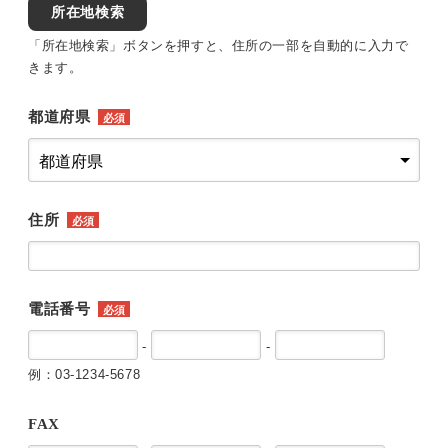
所在地検索
「所在地検索」ボタンを押すと、住所の一部を自動的に入力で
きます。
都道府県
必須
住所
必須
電話番号
必須
-
-
例：03-1234-5678
FAX