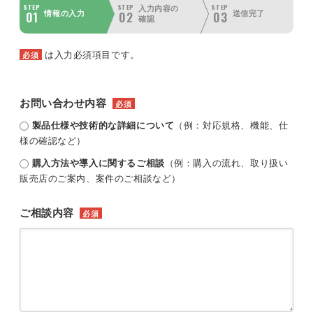
STEP
STEP
STEP
入力内容の
01
02
03
情報の入力
送信完了
確認
は入力必須項目です。
必須
お問い合わせ内容
必須
製品仕様や技術的な詳細について
（例：対応規格、機能、仕
様の確認など）
購入方法や導入に関するご相談
（例：購入の流れ、取り扱い
販売店のご案内、案件のご相談など）
ご相談内容
必須