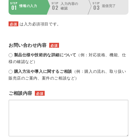
STEP
STEP
STEP
入力内容の
01
02
03
情報の入力
送信完了
確認
は入力必須項目です。
必須
お問い合わせ内容
必須
製品仕様や技術的な詳細について
（例：対応規格、機能、仕
様の確認など）
購入方法や導入に関するご相談
（例：購入の流れ、取り扱い
販売店のご案内、案件のご相談など）
ご相談内容
必須