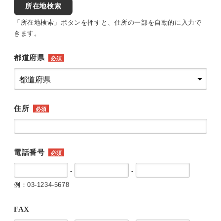
所在地検索
「所在地検索」ボタンを押すと、住所の一部を自動的に入力で
きます。
都道府県
必須
住所
必須
電話番号
必須
-
-
例：03-1234-5678
FAX