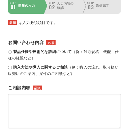
STEP
STEP
STEP
入力内容の
01
02
03
情報の入力
送信完了
確認
は入力必須項目です。
必須
お問い合わせ内容
必須
製品仕様や技術的な詳細について
（例：対応規格、機能、仕
様の確認など）
購入方法や導入に関するご相談
（例：購入の流れ、取り扱い
販売店のご案内、案件のご相談など）
ご相談内容
必須