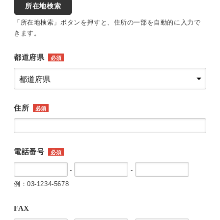
所在地検索
「所在地検索」ボタンを押すと、住所の一部を自動的に入力で
きます。
都道府県
必須
住所
必須
電話番号
必須
-
-
例：03-1234-5678
FAX