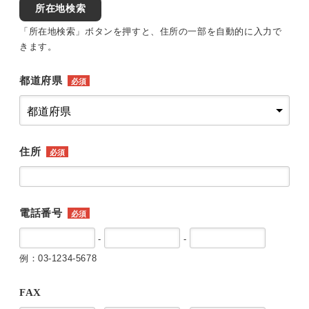
所在地検索
「所在地検索」ボタンを押すと、住所の一部を自動的に入力で
きます。
都道府県
必須
住所
必須
電話番号
必須
-
-
例：03-1234-5678
FAX