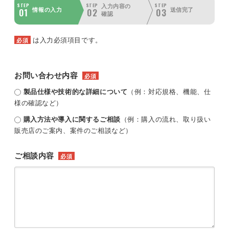
STEP
STEP
STEP
入力内容の
01
02
03
情報の入力
送信完了
確認
は入力必須項目です。
必須
お問い合わせ内容
必須
製品仕様や技術的な詳細について
（例：対応規格、機能、仕
様の確認など）
購入方法や導入に関するご相談
（例：購入の流れ、取り扱い
販売店のご案内、案件のご相談など）
ご相談内容
必須