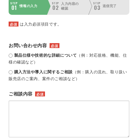
STEP
STEP
STEP
入力内容の
01
02
03
情報の入力
送信完了
確認
は入力必須項目です。
必須
お問い合わせ内容
必須
製品仕様や技術的な詳細について
（例：対応規格、機能、仕
様の確認など）
購入方法や導入に関するご相談
（例：購入の流れ、取り扱い
販売店のご案内、案件のご相談など）
ご相談内容
必須