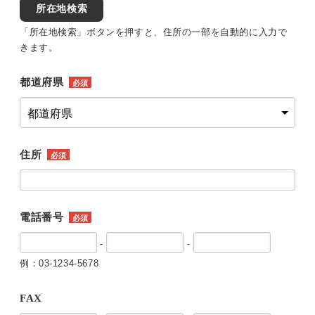
所在地検索
「所在地検索」ボタンを押すと、住所の一部を自動的に入力で
きます。
都道府県
必須
住所
必須
電話番号
必須
-
-
例：03-1234-5678
FAX