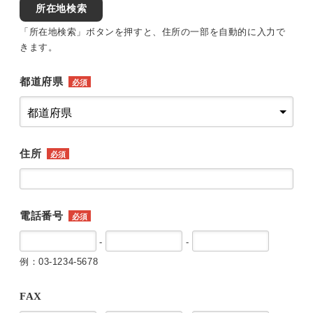
所在地検索
「所在地検索」ボタンを押すと、住所の一部を自動的に入力で
きます。
都道府県
必須
住所
必須
電話番号
必須
-
-
例：03-1234-5678
FAX