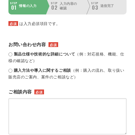
STEP
STEP
STEP
入力内容の
01
02
03
情報の入力
送信完了
確認
は入力必須項目です。
必須
お問い合わせ内容
必須
製品仕様や技術的な詳細について
（例：対応規格、機能、仕
様の確認など）
購入方法や導入に関するご相談
（例：購入の流れ、取り扱い
販売店のご案内、案件のご相談など）
ご相談内容
必須