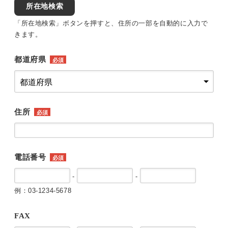
所在地検索
「所在地検索」ボタンを押すと、住所の一部を自動的に入力で
きます。
都道府県
必須
住所
必須
電話番号
必須
-
-
例：03-1234-5678
FAX