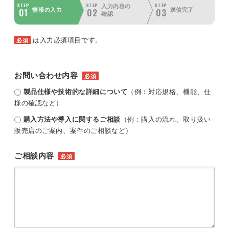
STEP
STEP
STEP
入力内容の
01
02
03
情報の入力
送信完了
確認
は入力必須項目です。
必須
お問い合わせ内容
必須
製品仕様や技術的な詳細について
（例：対応規格、機能、仕
様の確認など）
購入方法や導入に関するご相談
（例：購入の流れ、取り扱い
販売店のご案内、案件のご相談など）
ご相談内容
必須