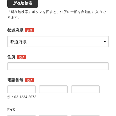
所在地検索
「所在地検索」ボタンを押すと、住所の一部を自動的に入力で
きます。
都道府県
必須
住所
必須
電話番号
必須
-
-
例：03-1234-5678
FAX