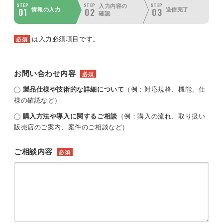
STEP
STEP
STEP
入力内容の
01
02
03
情報の入力
送信完了
確認
は入力必須項目です。
必須
お問い合わせ内容
必須
製品仕様や技術的な詳細について
（例：対応規格、機能、仕
様の確認など）
購入方法や導入に関するご相談
（例：購入の流れ、取り扱い
販売店のご案内、案件のご相談など）
ご相談内容
必須