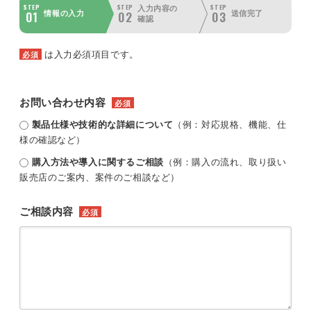
STEP
STEP
STEP
入力内容の
01
02
03
情報の入力
送信完了
確認
は入力必須項目です。
必須
お問い合わせ内容
必須
製品仕様や技術的な詳細について
（例：対応規格、機能、仕
様の確認など）
購入方法や導入に関するご相談
（例：購入の流れ、取り扱い
販売店のご案内、案件のご相談など）
ご相談内容
必須