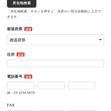
所在地検索
「所在地検索」ボタンを押すと、住所の一部を自動的に入力で
きます。
都道府県
必須
住所
必須
電話番号
必須
-
-
例：03-1234-5678
FAX